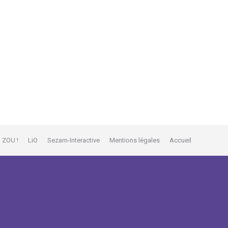
ZOU !
LiO
Sezam-Interactive
Mentions légales
Accueil